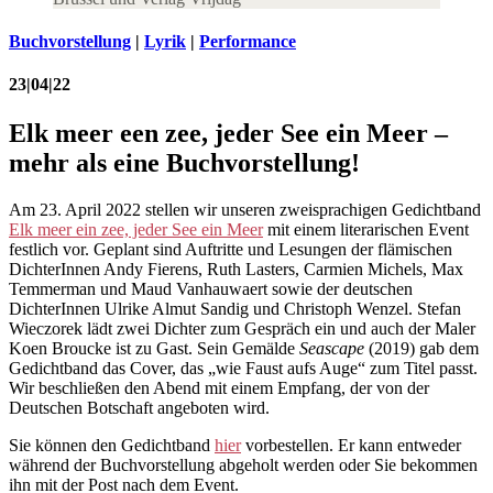
Buchvorstellung
|
Lyrik
|
Performance
23|04|22
Elk meer een zee, jeder See ein Meer –
mehr als eine Buchvorstellung!
Am 23. April 2022 stellen wir unseren zweisprachigen Gedichtband
Elk meer ein zee, jeder See ein Meer
mit einem literarischen Event
festlich vor. Geplant sind Auftritte und Lesungen der flämischen
DichterInnen Andy Fierens, Ruth Lasters, Carmien Michels, Max
Temmerman und Maud Vanhauwaert sowie der deutschen
DichterInnen Ulrike Almut Sandig und Christoph Wenzel. Stefan
Wieczorek lädt zwei Dichter zum Gespräch ein und auch der Maler
Koen Broucke ist zu Gast. Sein Gemälde
Seascape
(2019) gab dem
Gedichtband das Cover, das „wie Faust aufs Auge“ zum Titel passt.
Wir beschließen den Abend mit einem Empfang, der von der
Deutschen Botschaft angeboten wird.
Sie können den Gedichtband
hier
vorbestellen. Er kann entweder
während der Buchvorstellung abgeholt werden oder Sie bekommen
ihn mit der Post nach dem Event.